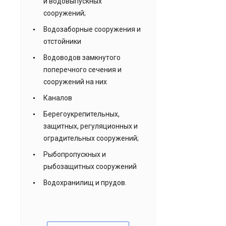
и водовыпускных
сооружений;
Водозаборные сооружения и
отстойники
Водоводов замкнутого
поперечного сечения и
сооружений на них
Каналов
Берегоукрепительных,
защитных, регуляционных и
оградительных сооружений;
Рыбопропускных и
рыбозащитных сооружений
Водохранилищ и прудов.