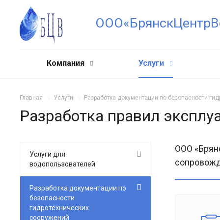
ООО«БрянскЦентрВ
Компания
Услуги
Главная
Услуги
Разработка документации по безопасности ги
Разработка правил эксплу
ООО «Брян
Услуги для
сопровожд
водопользователей
Разработка документации по
безопасности
гидротехнических
сооружений