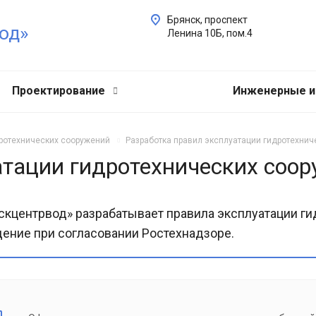
Брянск, проспект
од»
Ленина 10Б, пом.4
Проектирование
Инженерные и
дротехнических сооружений
Разработка правил эксплуатации гидротехни
атации гидротехнических соо
скцентрвод» разрабатывает правила эксплуатации ги
ение при согласовании Ростехнадзоре.