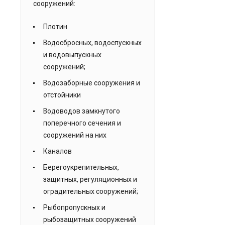
сооружений:
Плотин
Водосбросных, водоспускных
и водовыпускных
сооружений;
Водозаборные сооружения и
отстойники
Водоводов замкнутого
поперечного сечения и
сооружений на них
Каналов
Берегоукрепительных,
защитных, регуляционных и
оградительных сооружений;
Рыбопропускных и
рыбозащитных сооружений