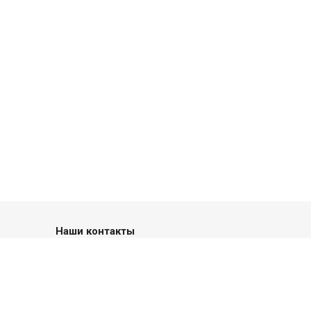
Наши контакты
+7 (4832) 33-26-76
Пн. – Пт.: с 9:00 до 18:00
Брянск, проспект Ленина 10Б, пом.4