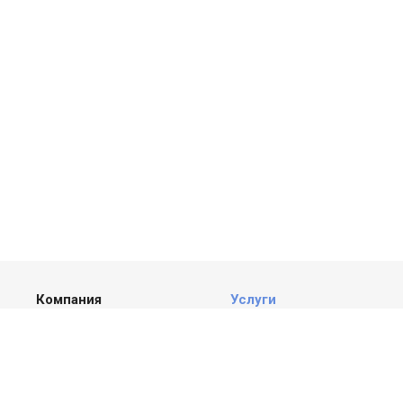
Компания
Услуги
О компании
Услуги для
водопользователей
История
Разработка документации
Партнеры
по безопасности